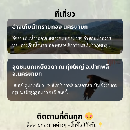
ที่เที่ยว
อ่างเก็บน้ำทรายทอง นครนายก
อีกอ่างเก็บน้ำยอดนิยมของคนนครนายก อ่างเก็บน้ำทราย
ทอง อ่างเก็บน้ำทรายทองขนาดเล็กกว่าแต่เห็นวิวภูเขาลู…
จุดชมนกเหยี่ยวดำ ณ ทุ่งใหญ่ อ.ปากพลี
จ.นครนายก
#แหล่งดูนกเหยี่ยว #ทุ่งใหญ่ปากพลี จ.นครนายกในช่วงปลาย
ฤดูฝน เข้าสู่ฤดูหนาว จะมี #เหยี่…
ติดตามที่ดินถูก
ติดตามช่องทางต่างๆ คลิ๊กที่โลโก้ครับ