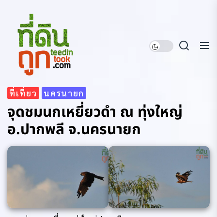
Skip
ที่ดิน
to
ถูก
the
content
ที่ดินถูก
ที่เที่ยว
นครนายก
จุดชมนกเหยี่ยวดำ ณ ทุ่งใหญ่
อ.ปากพลี จ.นครนายก