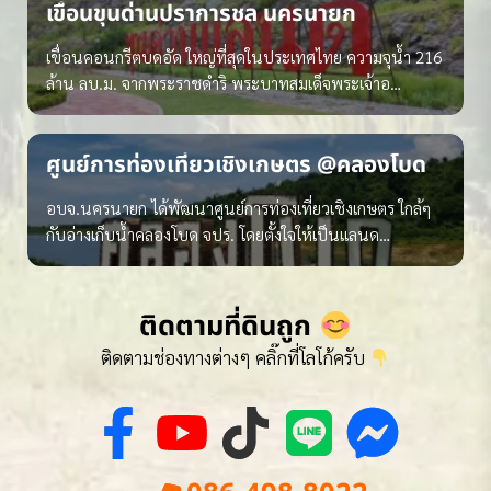
เขื่อนขุนด่านปราการชล นครนายก
เขื่อนคอนกรีตบดอัด ใหญ่ที่สุดในประเทศไทย ความจุน้ำ 216
ล้าน ลบ.ม. จากพระราชดำริ พระบาทสมเด็จพระเจ้าอ…
ศูนย์การท่องเที่ยวเชิงเกษตร @คลองโบด
อบจ.นครนายก ได้พัฒนาศูนย์การท่องเที่ยวเชิงเกษตร ใกล้ๆ
กับอ่างเก็บน้ำคลองโบด จปร. โดยตั้งใจให้เป็นแลนด…
ติดตามที่ดินถูก
ติดตามช่องทางต่างๆ คลิ๊กที่โลโก้ครับ