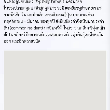
#แหล่งดูนกเหยี่ยว #ทุ่งใหญ่ปากพลี จ.นครนายก
ในช่วงปลายฤดูฝน เข้าสู่ฤดูหนาว จะมี #เหยี่ยวหูดำอพยพ มา
จากรัสเซีย จีน มองโกเลีย เกาหลี และญี่ปุ่น ประมาณช่วง
พฤศจิกายน – มีนาคม ของทุกปี ยังมีเหยี่ยวดำซึ่งเป็นนกประจำ
ถิ่น (common resident) นกอินทรีหัวไหล่ขาว นกอีนทรีทุ่งหญ้า
สเ๊ป นกอีกทรีปีกลายเหยี่ยวเคสเตรล เหยี่ยวทุ่งพันธุ์เอเซียตะวัน
ออก และอีกหลายชนิด