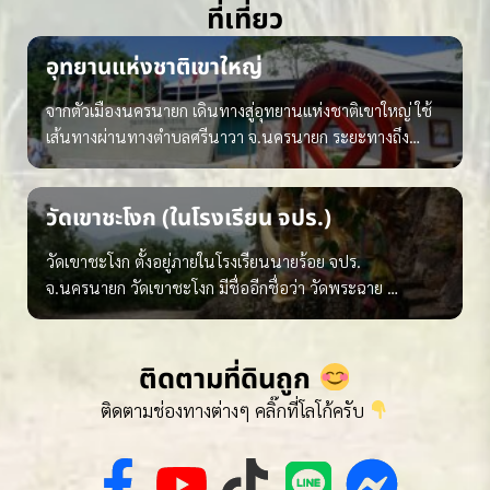
ที่เที่ยว
อุทยานแห่งชาติเขาใหญ่
จากตัวเมืองนครนายก เดินทางสู่อุทยานแห่งชาติเขาใหญ่ ใช้
เส้นทางผ่านทางตำบลศรีนาวา จ.นครนายก ระยะทางถึง…
วัดเขาชะโงก (ในโรงเรียน จปร.)
วัดเขาชะโงก ตั้งอยู่ภายในโรงเรียนนายร้อย จปร.
จ.นครนายก วัดเขาชะโงก มีชื่ออีกชื่อว่า วัดพระฉาย …
ติดตามที่ดินถูก
ติดตามช่องทางต่างๆ คลิ๊กที่โลโก้ครับ