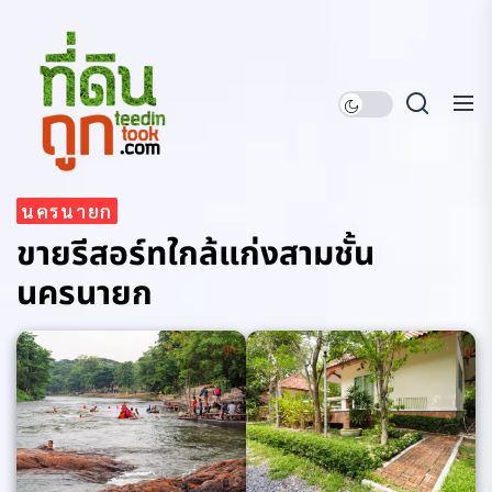
Skip
ที่ดิน
to
ถูก
the
content
ที่ดินถูก
นครนายก
ขายรีสอร์ทใกล้แก่งสามชั้น
นครนายก