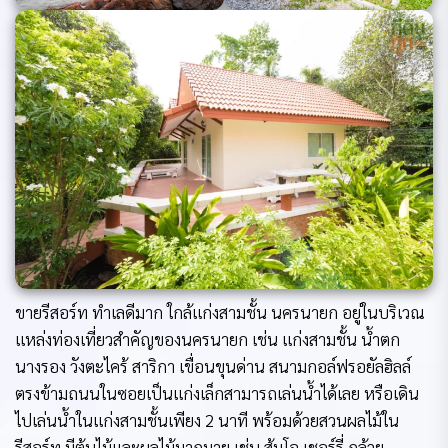
ขายรีสอร์ท ทำเลดีมาก ใกล้แก่งสามชั้น นครนายก อยู่ในบริเวณ
แหล่งท่องเที่ยวสำคัญของนครนายก เช่น แก่งสามชั้น น้ำตก
นางรอง วังตะไคร้ สาริกา เขื่อนขุนด่าน สนามกอล์ฟรอยัลฮิลล์
ตรงข้ามถนนในซอยเป็นแก่งเล็กสามารถเล่นน้ำได้เลย หรือเดิน
ไปเล่นน้ำในแก่งสามชั้นเพียง 2 นาที พร้อมด้วยสวนผลไม้ใน
รีสอร์ท มีต้นไม้และผลไม้มากมาย เช่น ส้มโอ เชอร์รี่ กล้วย